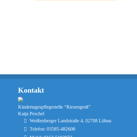
Kontakt
Kindertagespflegestelle “Riesengroß”
Katja Peschel
Weißenberger Landstraße 4, 02708 Löbau
Telefon: 03585-482608