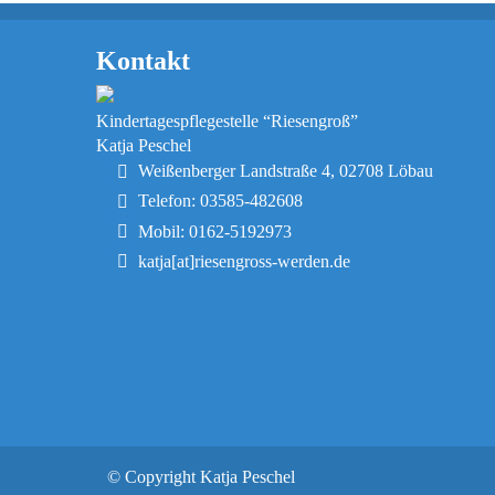
Kontakt
Kindertagespflegestelle “Riesengroß”
Katja Peschel
Weißenberger Landstraße 4, 02708 Löbau
Telefon: 03585-482608
Mobil: 0162-5192973
katja[at]riesengross-werden.de
© Copyright Katja Peschel