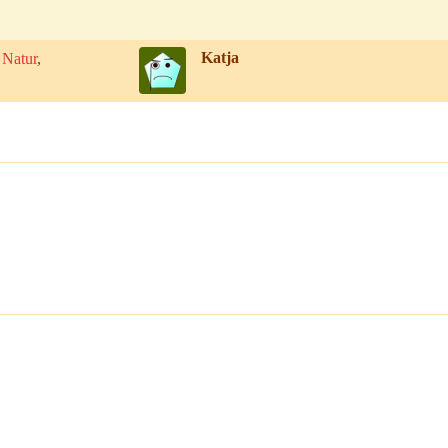
Katja
 Natur
,