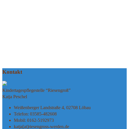
Kontakt
Kindertagespflegestelle “Riesengroß”
Katja Peschel
Weißenberger Landstraße 4, 02708 Löbau
Telefon: 03585-482608
Mobil: 0162-5192973
katja[at]riesengross-werden.de