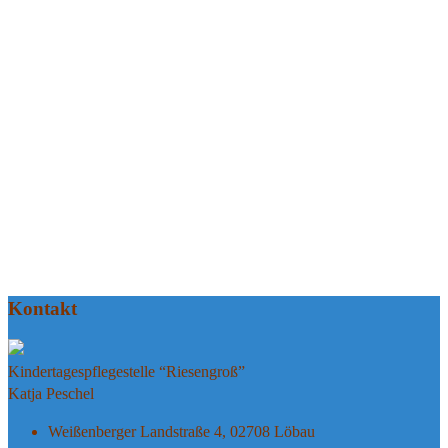
Kontakt
Kindertagespflegestelle “Riesengroß”
Katja Peschel
Weißenberger Landstraße 4, 02708 Löbau